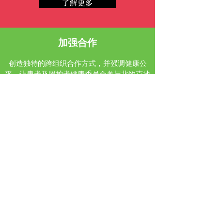
了解更多
加强合作
创造独特的跨组织合作方式，并强调健康公
平。让患者及照护者健康委员会参与北约克地
区各项计划的规划。
了解更多
初级
保健
为我们的社区建立强大的初级保健网络、转诊
网络和虚拟跨专业护理。
了解更多